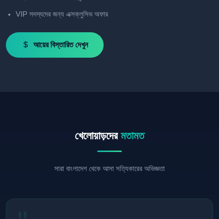
VIP সদস্যদের জন্য এক্সক্লুসিভ অফার
আয়ের বিস্তারিত দেখুন
খেলোয়াড়দের
মতামত
সারা বাংলাদেশ থেকে আসা সত্যিকারের অভিজ্ঞতা