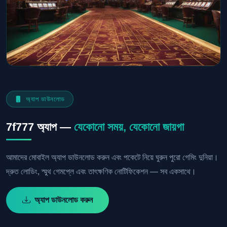
অ্যাপ ডাউনলোড
7f777 অ্যাপ —
যেকোনো সময়, যেকোনো জায়গা
আমাদের মোবাইল অ্যাপ ডাউনলোড করুন এবং পকেটে নিয়ে ঘুরুন পুরো গেমিং দুনিয়া।
দ্রুত লোডিং, স্মুথ গেমপ্লে এবং তাৎক্ষণিক নোটিফিকেশন — সব একসাথে।
অ্যাপ ডাউনলোড করুন