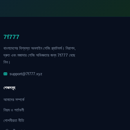
7f777
বাংলাদেশের বিশ্বস্ত অনলাইন গেমিং প্ল্যাটফর্ম। নিরাপদ,
দ্রুত এবং মজাদার গেমিং অভিজ্ঞতার জন্য 7f777 বেছে
নিন।
support@7f777.xyz
পেজসমূহ
আমাদের সম্পর্কে
নিয়ম ও শর্তাবলী
গোপনীয়তা নীতি