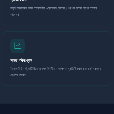
নতুন সদস্যদের জন্য আকর্ষণীয় ওয়েলকাম বোনাস। প্রথম জমায় বিশেষ অফার
পাবেন।
স্বচ্ছ পরিসংখ্যান
রিয়েল-টাইম স্ট্যাটিস্টিক্স ও গেম হিস্ট্রি। আপনার প্রতিটি খেলার রেকর্ড সবসময়
দেখতে পাবেন।