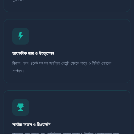
তাৎক্ষণিক জমা ও উত্তোলন
বিকাশ, নগদ, রকেট সহ সব জনপ্রিয় পেমেন্ট মেথডে মাত্র ৩ মিনিটে লেনদেন
সম্পন্ন।
সর্বোচ্চ অডস ও রিওয়ার্ডস