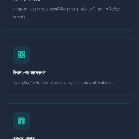
বাংলায় কথা বলুন আমাদের সাপোর্ট টিমের সাথে। লাইভ চ্যাট, ফোন ও ইমেইলে
সহায়তা।
বিশাল গেম কালেকশন
ডিনো হান্টার, ফিশিং, গলফ, ড্রিল গোল্ড সহ ১০০+ গেম একটি প্ল্যাটফর্মে।
স্বাগত বোনাস