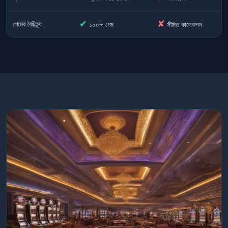
✔
✘
গেমের বৈচিত্র্য
১০০+ গেম
সীমিত কালেকশন