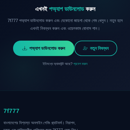
এখনই
পঅ্যাপ ডাউনলোড
করুন
7f777 পঅ্যাপ ডাউনলোড করুন এবং যেকোনো জায়গা থেকে গেম খেলুন। নতুন হলে
এখনই নিবন্ধন করুন এবং ওয়েলকাম বোনাস পান।
পঅ্যাপ ডাউনলোড করুন
নতুন নিবন্ধন
ইতিমধ্যে অ্যাকাউন্ট আছে?
প্রবেশ করুন
7f777
বাংলাদেশের বিশ্বস্ত অনলাইন গেমিং প্ল্যাটফর্ম। নিরাপদ,