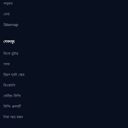
পঅ্যাপ
খেলা
Sitemap
গেমসমূহ
ডিনো হান্টার
গলফ
ড্রিল দ্যাট গোল্ড
রিওয়ার্ডস
বোম্বিং ফিশিং
ফিশিং এক্সপার্ট
টাকা আয় করুন