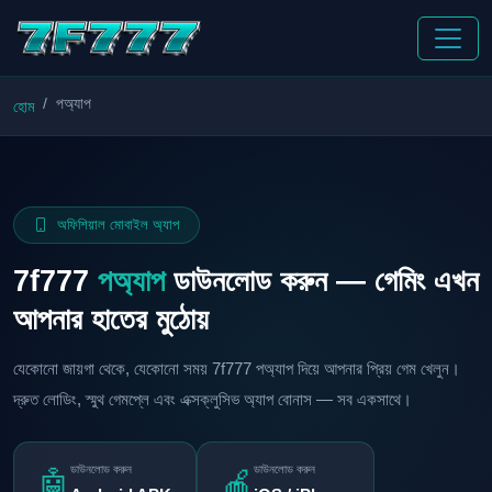
পঅ্যাপ
হোম
অফিশিয়াল মোবাইল অ্যাপ
7f777
পঅ্যাপ
ডাউনলোড করুন — গেমিং এখন
আপনার হাতের মুঠোয়
যেকোনো জায়গা থেকে, যেকোনো সময় 7f777 পঅ্যাপ দিয়ে আপনার প্রিয় গেম খেলুন।
দ্রুত লোডিং, স্মুথ গেমপ্লে এবং এক্সক্লুসিভ অ্যাপ বোনাস — সব একসাথে।
ডাউনলোড করুন
ডাউনলোড করুন
🤖
🍎