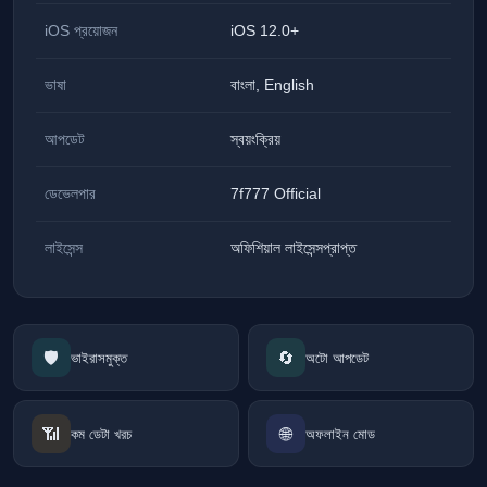
iOS প্রয়োজন
iOS 12.0+
ভাষা
বাংলা, English
আপডেট
স্বয়ংক্রিয়
ডেভেলপার
7f777 Official
লাইসেন্স
অফিশিয়াল লাইসেন্সপ্রাপ্ত
🛡️
🔄
ভাইরাসমুক্ত
অটো আপডেট
📶
🌐
কম ডেটা খরচ
অফলাইন মোড