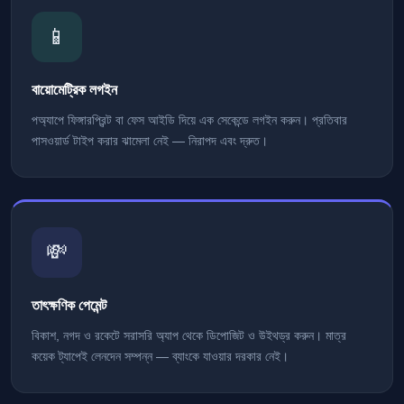
📱
বায়োমেট্রিক লগইন
পঅ্যাপে ফিঙ্গারপ্রিন্ট বা ফেস আইডি দিয়ে এক সেকেন্ডে লগইন করুন। প্রতিবার
পাসওয়ার্ড টাইপ করার ঝামেলা নেই — নিরাপদ এবং দ্রুত।
💸
তাৎক্ষণিক পেমেন্ট
বিকাশ, নগদ ও রকেটে সরাসরি অ্যাপ থেকে ডিপোজিট ও উইথড্র করুন। মাত্র
কয়েক ট্যাপেই লেনদেন সম্পন্ন — ব্যাংকে যাওয়ার দরকার নেই।