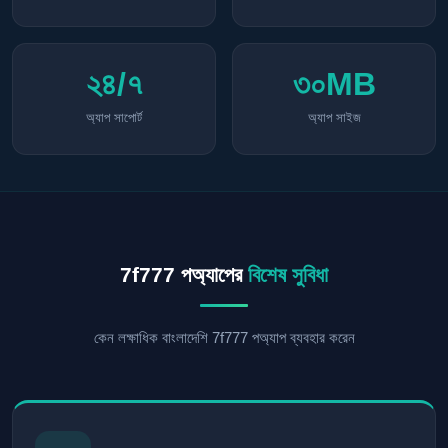
২৪/৭
৩০MB
অ্যাপ সাপোর্ট
অ্যাপ সাইজ
7f777 পঅ্যাপের
বিশেষ সুবিধা
কেন লক্ষাধিক বাংলাদেশি 7f777 পঅ্যাপ ব্যবহার করেন