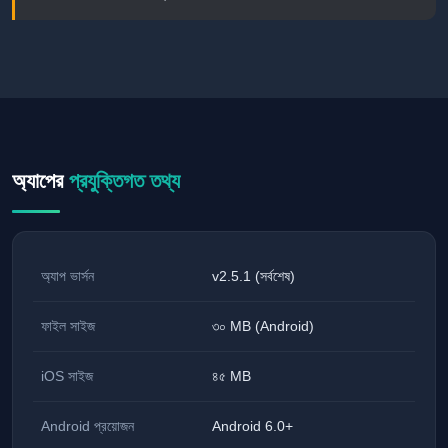
অ্যাপের
প্রযুক্তিগত তথ্য
অ্যাপ ভার্সন
v2.5.1 (সর্বশেষ)
ফাইল সাইজ
৩০ MB (Android)
iOS সাইজ
৪৫ MB
Android প্রয়োজন
Android 6.0+