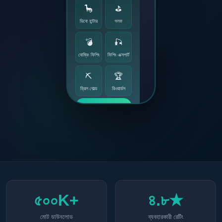
🦕
⛳
ডিনো হান্টার
গলফ
💣
🎣
বোম্বিং ফিশিং
ফিশিং এক্সপার্ট
⛏️
🏆
ড্রিল গোল্ড
রিওয়ার্ডস
এখনই খেলুন
৫০০K+
৪.৮★
মোট ডাউনলোড
ব্যবহারকারী রেটিং