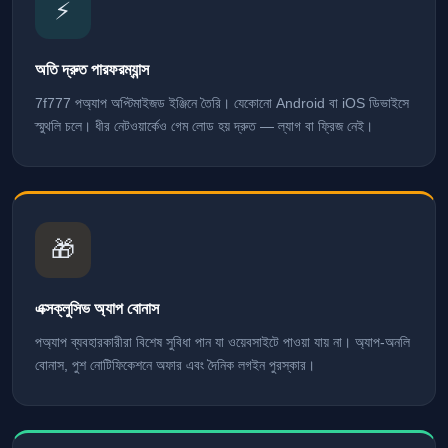
⚡
অতি দ্রুত পারফরম্যান্স
7f777 পঅ্যাপ অপ্টিমাইজড ইঞ্জিনে তৈরি। যেকোনো Android বা iOS ডিভাইসে
স্মুথলি চলে। ধীর নেটওয়ার্কেও গেম লোড হয় দ্রুত — ল্যাগ বা ফ্রিজ নেই।
🎁
এক্সক্লুসিভ অ্যাপ বোনাস
পঅ্যাপ ব্যবহারকারীরা বিশেষ সুবিধা পান যা ওয়েবসাইটে পাওয়া যায় না। অ্যাপ-অনলি
বোনাস, পুশ নোটিফিকেশনে অফার এবং দৈনিক লগইন পুরস্কার।