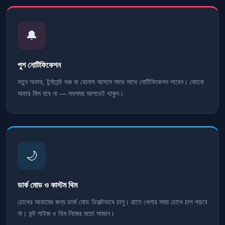
🔔
পুশ নোটিফিকেশন
নতুন অফার, টুর্নামেন্ট শুরু বা বোনাস আসলে সাথে সাথে নোটিফিকেশন পাবেন। কোনো
অফার মিস হবে না — সবসময় আপডেট থাকুন।
🌙
ডার্ক মোড ও কাস্টম থিম
চোখের আরামের জন্য ডার্ক মোড ডিফল্টভাবে চালু। রাতে খেলার সময় চোখে চাপ পড়বে
না। ফন্ট সাইজ ও থিম নিজের মতো সাজান।