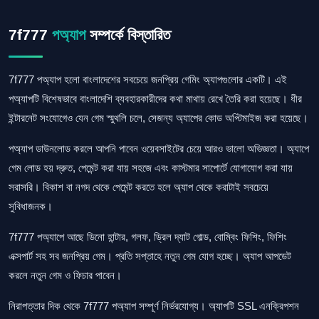
7f777
পঅ্যাপ
সম্পর্কে বিস্তারিত
7f777 পঅ্যাপ হলো বাংলাদেশের সবচেয়ে জনপ্রিয় গেমিং অ্যাপগুলোর একটি। এই
পঅ্যাপটি বিশেষভাবে বাংলাদেশি ব্যবহারকারীদের কথা মাথায় রেখে তৈরি করা হয়েছে। ধীর
ইন্টারনেট সংযোগেও যেন গেম স্মুথলি চলে, সেজন্য অ্যাপের কোড অপ্টিমাইজ করা হয়েছে।
পঅ্যাপ ডাউনলোড করলে আপনি পাবেন ওয়েবসাইটের চেয়ে আরও ভালো অভিজ্ঞতা। অ্যাপে
গেম লোড হয় দ্রুত, পেমেন্ট করা যায় সহজে এবং কাস্টমার সাপোর্টে যোগাযোগ করা যায়
সরাসরি। বিকাশ বা নগদ থেকে পেমেন্ট করতে হলে অ্যাপ থেকে করাটাই সবচেয়ে
সুবিধাজনক।
7f777 পঅ্যাপে আছে ডিনো হান্টার, গলফ, ড্রিল দ্যাট গোল্ড, বোম্বিং ফিশিং, ফিশিং
এক্সপার্ট সহ সব জনপ্রিয় গেম। প্রতি সপ্তাহে নতুন গেম যোগ হচ্ছে। অ্যাপ আপডেট
করলে নতুন গেম ও ফিচার পাবেন।
নিরাপত্তার দিক থেকে 7f777 পঅ্যাপ সম্পূর্ণ নির্ভরযোগ্য। অ্যাপটি SSL এনক্রিপশন